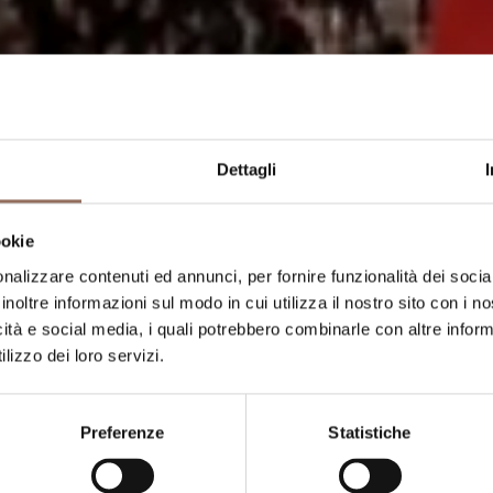
Dettagli
ookie
el Natale
nalizzare contenuti ed annunci, per fornire funzionalità dei socia
inoltre informazioni sul modo in cui utilizza il nostro sito con i 
icità e social media, i quali potrebbero combinarle con altre inform
onferrato Roero ti aspetta con
lizzo dei loro servizi.
Preferenze
Statistiche