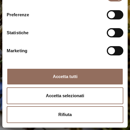
Ristoranti stellati e tesori gourmet: assapora l'unicità di
consenso
piatti tipici e squisite innovazioni
Preferenze
Scopri di più
Statistiche
Marketing
Accetta tutti
Accetta selezionati
Rifiuta