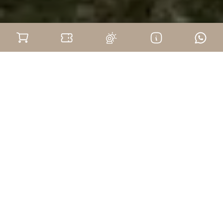
Esplora le
Langhe
Vini pregiati come il Barolo, il Barbaresco e il
Nebbiolo, piccoli borghi, panchine giganti. Scopri
colori e sapori unici di queste colline.