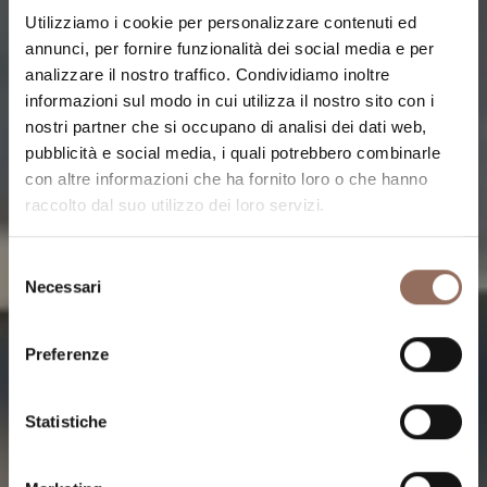
Utilizziamo i cookie per personalizzare contenuti ed
annunci, per fornire funzionalità dei social media e per
analizzare il nostro traffico. Condividiamo inoltre
informazioni sul modo in cui utilizza il nostro sito con i
nostri partner che si occupano di analisi dei dati web,
TRE TERRITORI
pubblicità e social media, i quali potrebbero combinarle
Le Langhe, terre
con altre informazioni che ha fornito loro o che hanno
raccolto dal suo utilizzo dei loro servizi.
di sogno
Selezione
Necessari
del
consenso
Colline incantevoli, paesaggi unici dove grande storia e
grandi sapori s’intrecciano in mete imperdibili, tra
Preferenze
antiche ricette e vini di fama mondiale
Statistiche