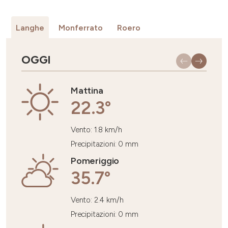
Langhe
Monferrato
Roero
OGGI
DO
Mattina
22.3°
Vento: 1.8 km/h
Precipitazioni: 0 mm
Pomeriggio
35.7°
Vento: 2.4 km/h
Precipitazioni: 0 mm