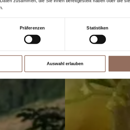
 Daten zusammen, die Sie ihnen bereitgestellt haben oder die s
n.
e dinen Urlaub
Wähle dinen U
WELCHER URLAUB
lax
Glamo
PASST ZU DIR?
Präferenzen
Statistiken
Auswahl erlauben