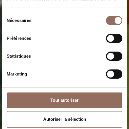
Bienvenue en Langhe
services.
Monferrato Roero
Sélection
Nécessaires
du
consentement
Choisissez vos vacances
Choisissez vos vacances
Préférences
Relax
Glamour
Statistiques
Marketing
Tout autoriser
Autoriser la sélection