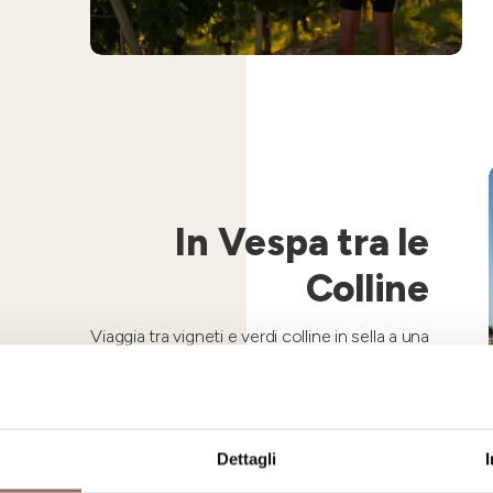
In Vespa tra le
Colline
Viaggia tra vigneti e verdi colline in sella a una
Vespa, noleggia un’atmosfera da Dolce Vita
nelle terre del BuonVivere
Dettagli
Scopri di più