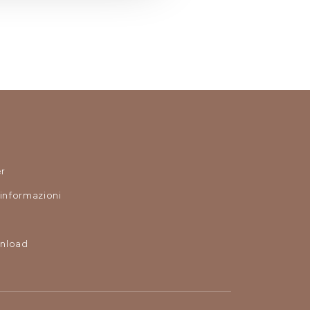
r
 informazioni
nload