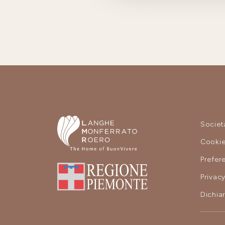
Societ
Cooki
Prefer
Privac
Dichiar