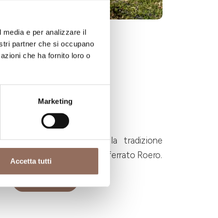
l media e per analizzare il
nostri partner che si occupano
azioni che ha fornito loro o
Marketing
Maneggi
Di cavalli e di storia: la tradizione
equestre di Langhe Monferrato Roero.
Accetta tutti
Scopri di più