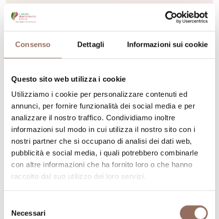
Consenso
Dettagli
Informazioni sui cookie
Langhe
BikeSquare Langhe
Questo sito web utilizza i cookie
Utilizziamo i cookie per personalizzare contenuti ed
Località Ciocchini, 18, Novello (CN)
annunci, per fornire funzionalità dei social media e per
+39 0173 1996118
-
prenota@bikesquare.eu
-
Sito web
analizzare il nostro traffico. Condividiamo inoltre
informazioni sul modo in cui utilizza il nostro sito con i
nostri partner che si occupano di analisi dei dati web,
Scopri di più
pubblicità e social media, i quali potrebbero combinarle
con altre informazioni che ha fornito loro o che hanno
raccolto dal suo utilizzo dei loro servizi.
Selezione
Necessari
del