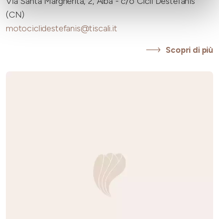
Via Santa Margherita, 2, Alba - c/o Cicli Destefanis
(CN)
motociclidestefanis@tiscali.it
Scopri di più