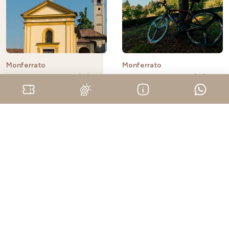
Monferrato
Monferrato
Tappa12 Cammini
Tappa13 Cammini
Colline Ombrose
Colline Ombrose
En plein air
En plein air