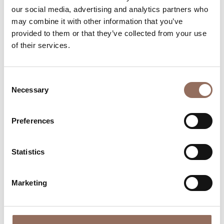
our social media, advertising and analytics partners who
may combine it with other information that you’ve
provided to them or that they’ve collected from your use
of their services.
Consent
Monferrato
Necessary
Selection
Circolo Ippico La Ciocca
Strada Ciocca, 1, Tonco (AT)
Preferences
+39 0141 991514
-
laciocca@alice.it
Statistics
Find out more
Marketing