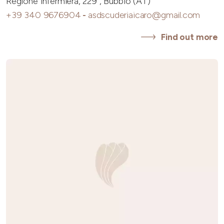
Regione Infermiera, 229 , Bubbio (AT)
+39 340 9676904
-
asdscuderiaicaro@gmail.com
Find out more