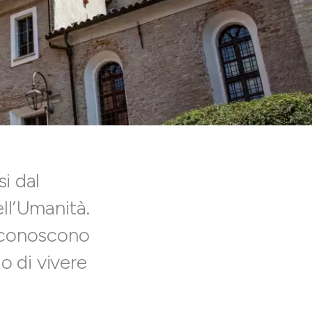
si dal
ll’Umanità.
i conoscono
io di vivere