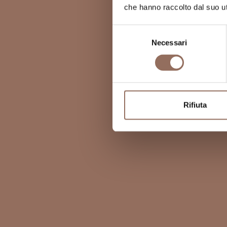
che hanno raccolto dal suo uti
Selezione
Necessari
del
consenso
Rifiuta