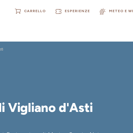
CARRELLO
ESPERIENZE
METEO E 
sti
i Vigliano d'Asti