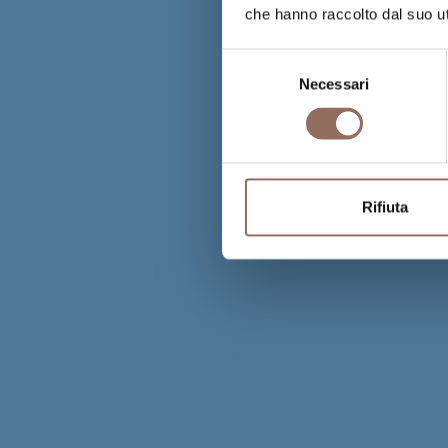
che hanno raccolto dal suo uti
Selezione
Necessari
del
consenso
Rifiuta