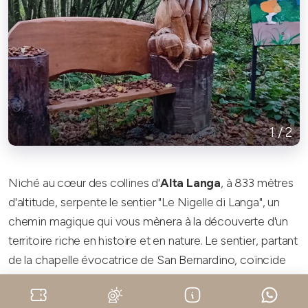
1
/
2
Niché au cœur des collines d'
Alta Langa
, à 833 mètres
d'altitude, serpente le sentier "Le Nigelle di Langa", un
chemin magique qui vous mènera à la découverte d'un
territoire riche en histoire et en nature. Le sentier, partant
de la chapelle évocatrice de San Bernardino, coïncide
avec l'étape 1 du sentier Girasole, un itinéraire de 26 km
qui embrasse cinq municipalités voisines.