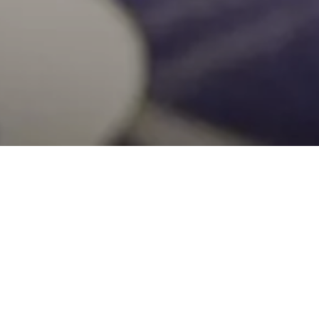
 le Fiere del Ta
Piemonte
atmosfera unica e prodotti tipici da gustare
à e le sue tradizioni, per un viaggio alla scop