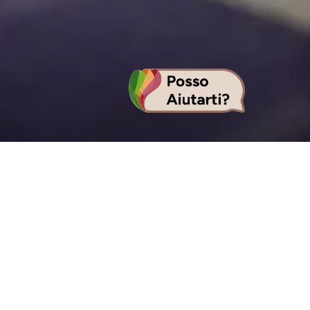
rtufo
, ognuna ha le
erta dei sapori