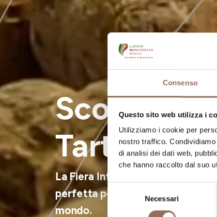
Consenso
Scopri le T
Questo sito web utilizza i c
Utilizziamo i cookie per perso
Tartufo Bi
nostro traffico. Condividiamo 
di analisi dei dati web, pubbl
che hanno raccolto dal suo uti
La Fiera Internazionale del Tartu
Selezione
perfetta per immergerti nell'anim
Necessari
del
mondo.
consenso