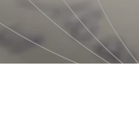
Tutte
del 
Ognuna ha un'
sue peculiarit