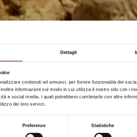
Dettagli
erre del
ookie
nalizzare contenuti ed annunci, per fornire funzionalità dei socia
anco
inoltre informazioni sul modo in cui utilizza il nostro sito con i 
icità e social media, i quali potrebbero combinarle con altre inform
lizzo dei loro servizi.
fo Bianco d'Alba è l'occasione
a di questo territorio unico al
Preferenze
Statistiche