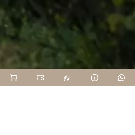
Addio al celibato
su due ruote