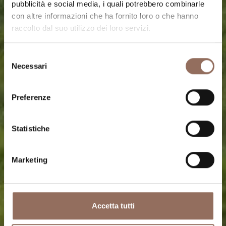
Addio al celibato
pubblicità e social media, i quali potrebbero combinarle
con altre informazioni che ha fornito loro o che hanno
raccolto dal suo utilizzo dei loro servizi.
in Langhe
Selezione
Monferrato Roero
Necessari
del
consenso
Preferenze
Alcune idee che si possono organizzare in
Langhe
Monferrato Roero
per un amico amante del buon
Statistiche
vino, del buon cibo e delle attività all'aria aperta !
Marketing
Accetta tutti