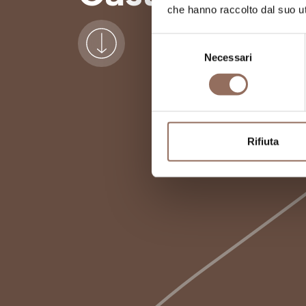
che hanno raccolto dal suo uti
Selezione
Necessari
del
consenso
Rifiuta