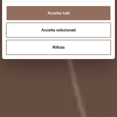
Accetta tutti
Accetta selezionati
Rifiuta