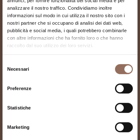
annunci, per fornire funzionalità dei social media e per
analizzare il nostro traffico. Condividiamo inoltre
informazioni sul modo in cui utilizza il nostro sito con i
nostri partner che si occupano di analisi dei dati web,
pubblicità e social media, i quali potrebbero combinarle
con altre informazioni che ha fornito loro o che hanno
Spazio San Giovanni –
raccolto dal suo utilizzo dei loro servizi.
Museo Diocesano San
Selezione
Necessari
Giovanni
del
consenso
Preferenze
Statistiche
Marketing