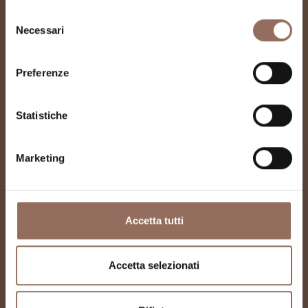
Chiesa San Martino
Selezione
Necessari
del
consenso
Preferenze
Statistiche
Marketing
Accetta tutti
Accetta selezionati