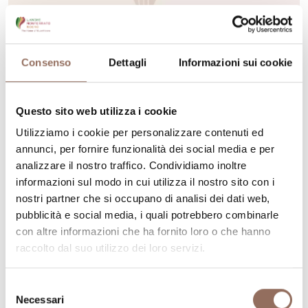
Consenso
Dettagli
Informazioni sui cookie
Questo sito web utilizza i cookie
Utilizziamo i cookie per personalizzare contenuti ed
annunci, per fornire funzionalità dei social media e per
Monferrato
analizzare il nostro traffico. Condividiamo inoltre
IAT Nizza Monferrato
informazioni sul modo in cui utilizza il nostro sito con i
nostri partner che si occupano di analisi dei dati web,
Via Carlo Alberto angolo Piazza Martiri d'Alessandria,
pubblicità e social media, i quali potrebbero combinarle
Nizza Monferrato (AT)
con altre informazioni che ha fornito loro o che hanno
+39 0141 441 565
-
iat@comune.nizza.at.it
-
Sito web
raccolto dal suo utilizzo dei loro servizi.
Selezione
Scopri di più
Necessari
del