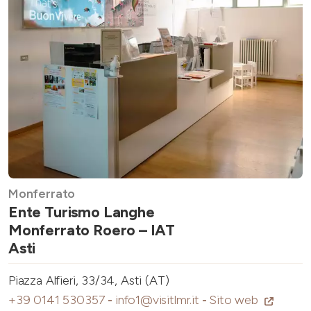
Monferrato
Ente Turismo Langhe
Monferrato Roero – IAT
Asti
Piazza Alfieri, 33/34, Asti (AT)
+39 0141 530357
-
info1@visitlmr.it
-
Sito web