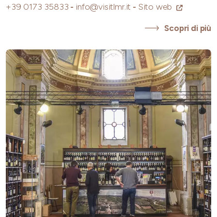
+39 0173 35833
-
info@visitlmr.it
-
Sito web
Scopri di più