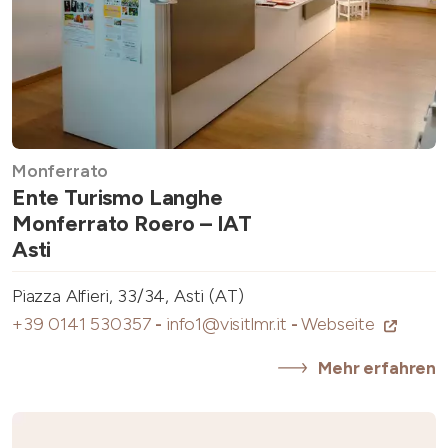
Monferrato
Ente Turismo Langhe
Monferrato Roero – IAT
Asti
Piazza Alfieri, 33/34, Asti (AT)
+39 0141 530357
-
info1@visitlmr.it
-
Webseite
Mehr erfahren