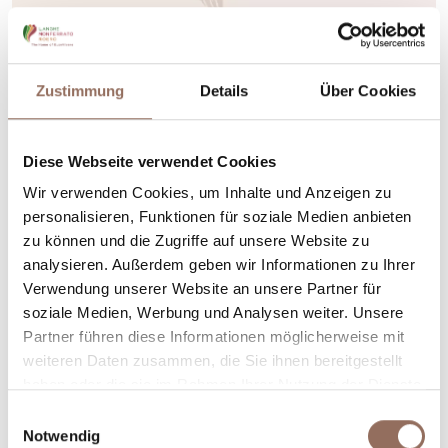
Zustimmung
Details
Über Cookies
Diese Webseite verwendet Cookies
Wir verwenden Cookies, um Inhalte und Anzeigen zu
Roero
personalisieren, Funktionen für soziale Medien anbieten
Ufficio Informazioni
zu können und die Zugriffe auf unsere Website zu
Turistiche Di Corneliano D
analysieren. Außerdem geben wir Informationen zu Ihrer
Alba
Verwendung unserer Website an unsere Partner für
soziale Medien, Werbung und Analysen weiter. Unsere
Piazza Cottolengo, 52, Corneliano d'Alba (CN)
Partner führen diese Informationen möglicherweise mit
+39 0173 619918
-
info@giorello.it
weiteren Daten zusammen, die Sie ihnen bereitgestellt
haben oder die sie im Rahmen Ihrer Nutzung der Dienste
Mehr erfahren
gesammelt haben.
Einwilligungsauswahl
Notwendig