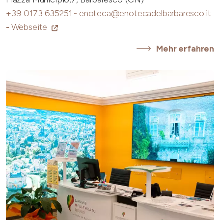
+39 0173 635251
-
enoteca@enotecadelbarbaresco.it
-
Webseite
Mehr erfahren