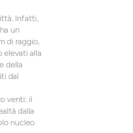
tà. Infatti,
 ha un
m di raggio,
elevati alla
e della
ti dal
 venti: il
ealtà dalla
colo nucleo