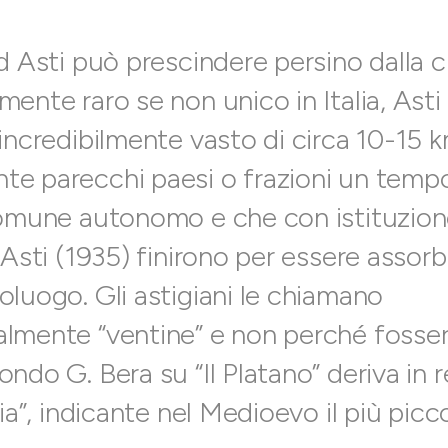
d Asti può prescindere persino dalla cit
ente raro se non unico in Italia, Asti
incredibilmente vasto di circa 10-15 k
e parecchi paesi o frazioni un tempo 
comune autonomo e che con istituzion
 Asti (1935) finirono per essere assorbi
luogo. Gli astigiani le chiamano
lmente “ventine” e non perché fossero
ndo G. Bera su “Il Platano” deriva in r
nia”, indicante nel Medioevo il più pic