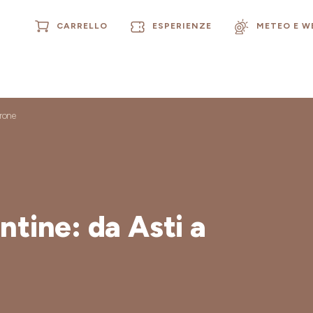
CARRELLO
ESPERIENZE
METEO E 
arone
ntine: da Asti a