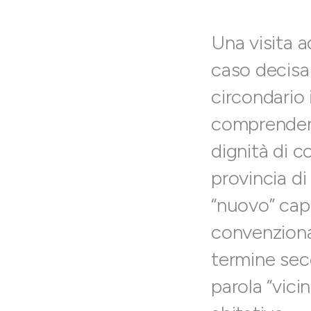
Una visita a
caso decisam
circondario 
comprendent
dignità di 
provincia di
“nuovo” capo
convenziona
termine seco
parola “vici