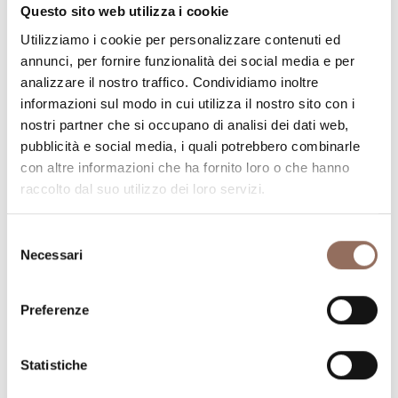
Numero di appartamenti:
5
Questo sito web utilizza i cookie
Numero di bagni:
6
Utilizziamo i cookie per personalizzare contenuti ed
Numero letti:
10
annunci, per fornire funzionalità dei social media e per
analizzare il nostro traffico. Condividiamo inoltre
informazioni sul modo in cui utilizza il nostro sito con i
nostri partner che si occupano di analisi dei dati web,
pubblicità e social media, i quali potrebbero combinarle
con altre informazioni che ha fornito loro o che hanno
raccolto dal suo utilizzo dei loro servizi.
La tua vacanza
Selezione
Pianifica dove dormire, dove mangiare, cosa fare e
Necessari
del
visitare in ogni angolo di Langhe Monferrato Roero, con
consenso
un occhio al meteo in tempo reale
Preferenze
Statistiche