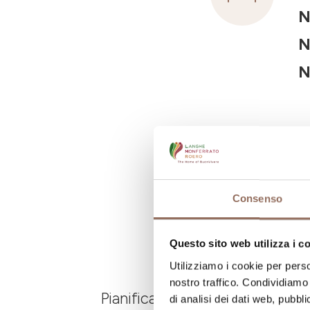
N
N
N
Consenso
Questo sito web utilizza i c
Utilizziamo i cookie per perso
nostro traffico. Condividiamo 
Pianifica dove dormire, dove ma
di analisi dei dati web, pubbl