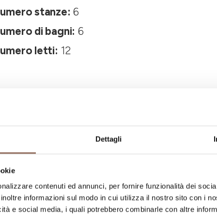
umero stanze:
6
umero di bagni:
6
umero letti:
12
Dettagli
ookie
La tua vacanza
nalizzare contenuti ed annunci, per fornire funzionalità dei socia
inoltre informazioni sul modo in cui utilizza il nostro sito con i 
ngiare, cosa fare e visitare in ogni angolo di
icità e social media, i quali potrebbero combinarle con altre inform