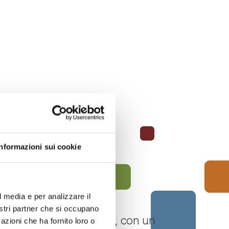
Informazioni sui cookie
l media e per analizzare il
nostri partner che si occupano
 Langhe Monferrato Roero, con un
azioni che ha fornito loro o