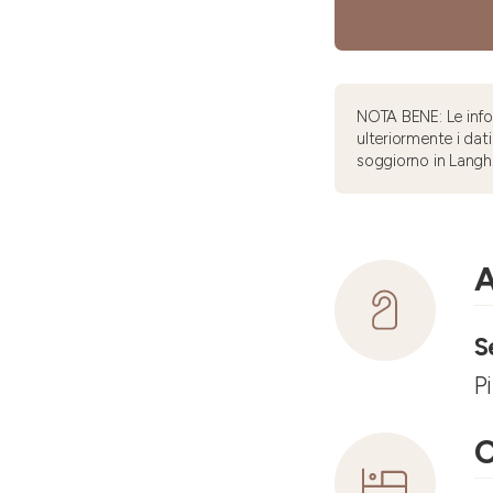
NOTA BENE: Le infor
ulteriormente i dati
soggiorno in Langh
A
S
P
C