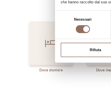
che hanno raccolto dal suo uti
Selezione
Necessari
del
consenso
Rifiuta
Dove dormire
Dove ma