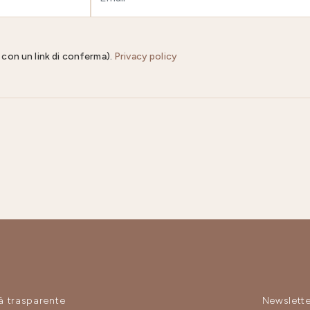
il con un link di conferma).
Privacy policy
à trasparente
Newslette