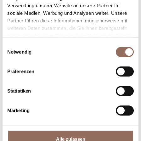
Verwendung unserer Website an unsere Partner für
Plane, wo du übernachtest und isst, was du in jedem
soziale Medien, Werbung und Analysen weiter. Unsere
Winkel des Langhe Monferrato Roero unternehmen
Partner führen diese Informationen möglicherweise mit
willst, mit einem Blick aufs Wetter in Echtzeit.
weiteren Daten zusammen, die Sie ihnen bereitgestellt
haben oder die sie im Rahmen Ihrer Nutzung der Dienste
gesammelt haben.
Einwilligungsauswahl
Notwendig
Präferenzen
Statistiken
Unterkünfte
Essen und
Trinken
Marketing
Alle zulassen