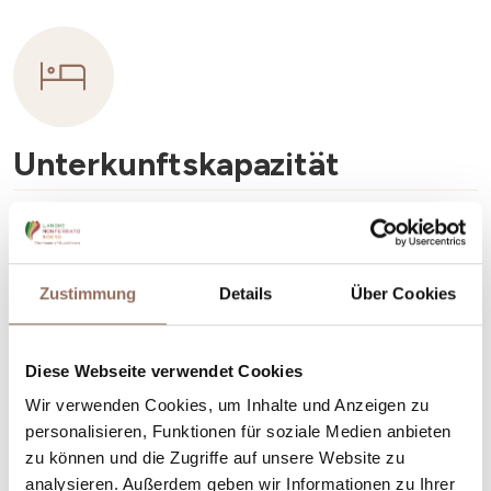
Unterkunftskapazität
Rooms number:
6
Anzahl Badezimmer:
6
Zustimmung
Details
Über Cookies
Beds number:
12
Diese Webseite verwendet Cookies
Wir verwenden Cookies, um Inhalte und Anzeigen zu
personalisieren, Funktionen für soziale Medien anbieten
zu können und die Zugriffe auf unsere Website zu
Dein Urlaub
analysieren. Außerdem geben wir Informationen zu Ihrer