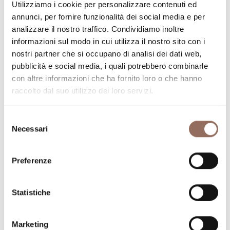
Utilizziamo i cookie per personalizzare contenuti ed
annunci, per fornire funzionalità dei social media e per
analizzare il nostro traffico. Condividiamo inoltre
informazioni sul modo in cui utilizza il nostro sito con i
nostri partner che si occupano di analisi dei dati web,
pubblicità e social media, i quali potrebbero combinarle
La tua vacanza
con altre informazioni che ha fornito loro o che hanno
raccolto dal suo utilizzo dei loro servizi.
Pianifica dove dormire, dove mangiare, cosa fare e
visitare in ogni angolo di Langhe Monferrato Roero, con
Selezione
Necessari
del
un occhio al meteo in tempo reale
consenso
Preferenze
Statistiche
Marketing