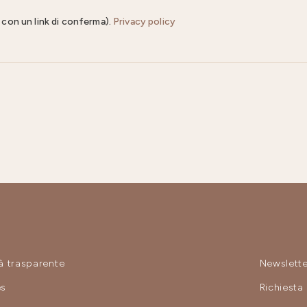
il con un link di conferma).
Privacy policy
à trasparente
Newslette
es
Richiesta