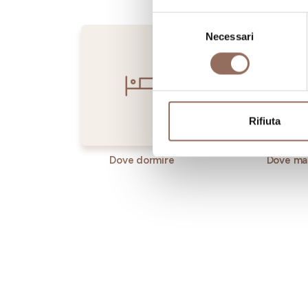
Selezione
Necessari
del
consenso
Rifiuta
Dove dormire
Dove ma