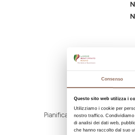
N
N
Consenso
Questo sito web utilizza i c
Utilizziamo i cookie per perso
Pianifica dove dormire, dove ma
nostro traffico. Condividiamo 
di analisi dei dati web, pubbl
che hanno raccolto dal suo uti