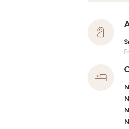
A
S
P
C
N
N
N
N