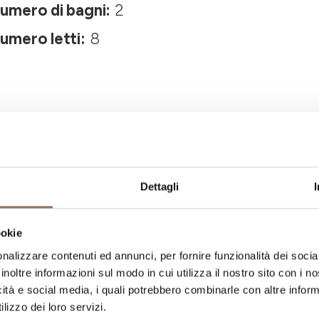
umero di bagni:
2
umero letti:
8
Dettagli
La tua vacanza
ookie
nalizzare contenuti ed annunci, per fornire funzionalità dei socia
ngiare, cosa fare e visitare in ogni angolo di
inoltre informazioni sul modo in cui utilizza il nostro sito con i 
icità e social media, i quali potrebbero combinarle con altre inform
occhio al meteo in tempo reale
lizzo dei loro servizi.