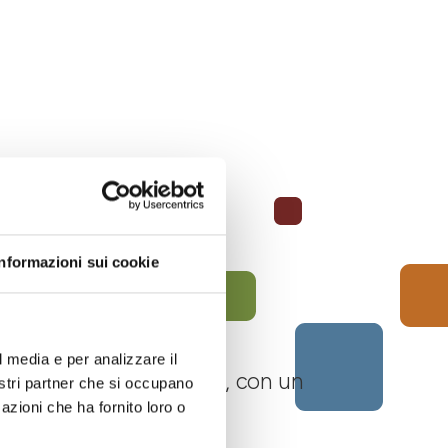
Informazioni sui cookie
l media e per analizzare il
 Langhe Monferrato Roero, con un
nostri partner che si occupano
azioni che ha fornito loro o