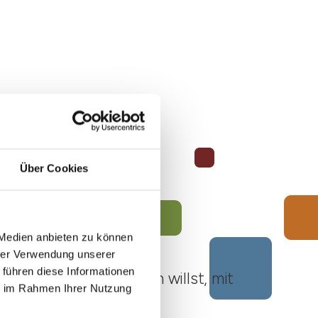
Über Cookies
 Medien anbieten zu können
hrer Verwendung unserer
 führen diese Informationen
ato Roero unternehmen willst, mit
ie im Rahmen Ihrer Nutzung