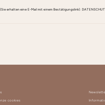
n (Sie erhalten eine E-Mail mit einem Bestätigungslink). DATENS
es
Newslette
enze cookies
Informat