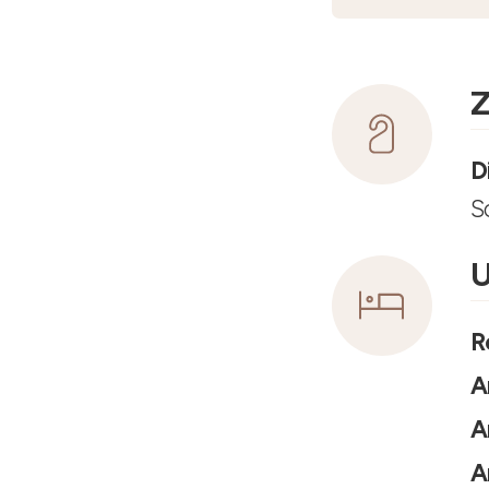
Z
D
S
U
R
A
A
A