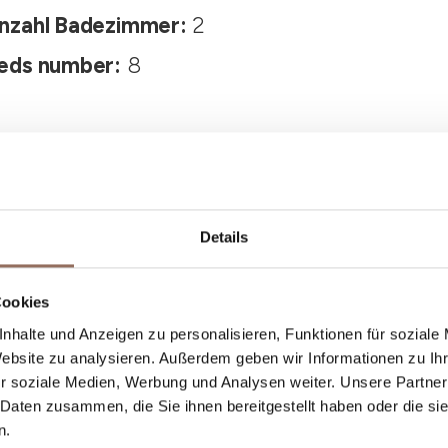
nzahl Badezimmer:
2
eds number:
8
Details
Cookies
Dein Urlaub
nhalte und Anzeigen zu personalisieren, Funktionen für soziale
Website zu analysieren. Außerdem geben wir Informationen zu I
r soziale Medien, Werbung und Analysen weiter. Unsere Partner
st, was du in jedem Winkel des Langhe Monferr
 Daten zusammen, die Sie ihnen bereitgestellt haben oder die s
einem Blick aufs Wetter in Echtzeit.
n.