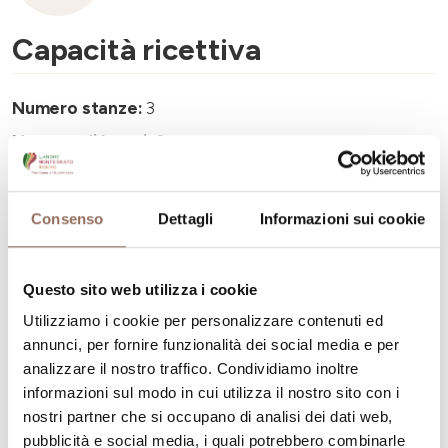
Capacità ricettiva
Numero stanze:
3
Numero di bagni:
3
Numero letti:
8
Consenso
Dettagli
Informazioni sui cookie
Questo sito web utilizza i cookie
La tua vacanza
Utilizziamo i cookie per personalizzare contenuti ed
annunci, per fornire funzionalità dei social media e per
analizzare il nostro traffico. Condividiamo inoltre
Pianifica dove dormire, dove mangiare, cosa fare e
informazioni sul modo in cui utilizza il nostro sito con i
visitare in ogni angolo di Langhe Monferrato Roero, con
nostri partner che si occupano di analisi dei dati web,
un occhio al meteo in tempo reale
pubblicità e social media, i quali potrebbero combinarle