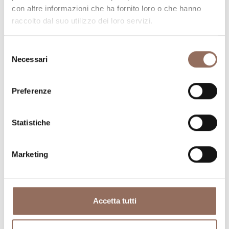
con altre informazioni che ha fornito loro o che hanno
raccolto dal suo utilizzo dei loro servizi.
Selezione
Necessari
del
consenso
Preferenze
Dove dormire
Dove mangiare
Statistiche
Marketing
Registro
Servizi
Operatori
Accetta tutti
Incoming