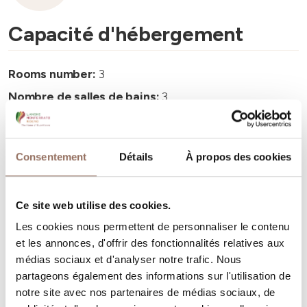
Capacité d'hébergement
Rooms number:
3
Nombre de salles de bains:
3
Beds number:
8
Consentement
Détails
À propos des cookies
Ce site web utilise des cookies.
Vos vacances
Les cookies nous permettent de personnaliser le contenu
et les annonces, d'offrir des fonctionnalités relatives aux
Programmez où dormir, où manger, quoi faire et visiter
médias sociaux et d'analyser notre trafic. Nous
partageons également des informations sur l'utilisation de
dans chaque coin de Langhe Monferrato Roero, tout en
notre site avec nos partenaires de médias sociaux, de
gardant un œil sur la météo en temps réel