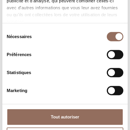
publicité et d'analyse, qui peuvent combiner celles-ci
avec d'autres informations que vous leur avez fournies
ou qu'ils ont collectées lors de votre utilisation de leurs
services.
Sélection
Nécessaires
du
consentement
Préférences
Où dormir
Où manger
Statistiques
Marketing
Operateurs du
Services
Tourisme
Tout autoriser
Entrant