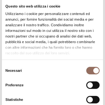
Questo sito web utilizza i cookie
Numero stanze:
3
Utilizziamo i cookie per personalizzare contenuti ed
Numero di bagni:
3
annunci, per fornire funzionalità dei social media e per
Numero letti:
6
analizzare il nostro traffico. Condividiamo inoltre
informazioni sul modo in cui utilizza il nostro sito con i
nostri partner che si occupano di analisi dei dati web,
pubblicità e social media, i quali potrebbero combinarle
con altre informazioni che ha fornito loro o che hanno
raccolto dal suo utilizzo dei loro servizi.
La tua vacanza
Selezione
Necessari
Pianifica dove dormire, dove mangiare, cosa fare e
del
consenso
visitare in ogni angolo di Langhe Monferrato Roero, con
un occhio al meteo in tempo reale
Preferenze
Statistiche