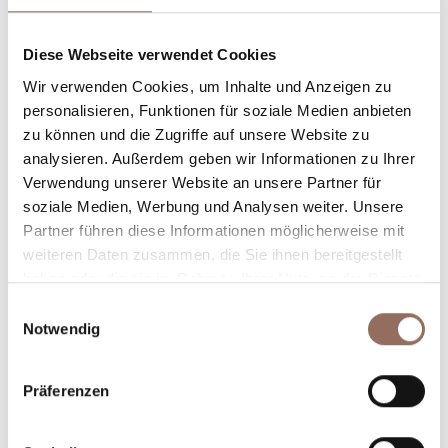
Unterkunftskapazität
Diese Webseite verwendet Cookies
Rooms number:
3
Wir verwenden Cookies, um Inhalte und Anzeigen zu
personalisieren, Funktionen für soziale Medien anbieten
Anzahl Badezimmer:
3
zu können und die Zugriffe auf unsere Website zu
Beds number:
6
analysieren. Außerdem geben wir Informationen zu Ihrer
Verwendung unserer Website an unsere Partner für
soziale Medien, Werbung und Analysen weiter. Unsere
Partner führen diese Informationen möglicherweise mit
weiteren Daten zusammen, die Sie ihnen bereitgestellt
haben oder die sie im Rahmen Ihrer Nutzung der Dienste
Dein Urlaub
gesammelt haben.
Einwilligungsauswahl
Notwendig
Plane, wo du übernachtest und isst, was du in jedem
Winkel des Langhe Monferrato Roero unternehmen
Präferenzen
willst, mit einem Blick aufs Wetter in Echtzeit.