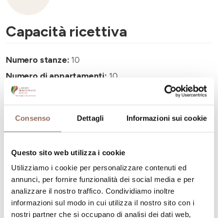
Capacità ricettiva
Numero stanze:
10
Numero di appartamenti:
10
Numero di bagni:
10
Numero letti:
24
Consenso
Dettagli
Informazioni sui cookie
Questo sito web utilizza i cookie
Utilizziamo i cookie per personalizzare contenuti ed
La tua vacanza
annunci, per fornire funzionalità dei social media e per
analizzare il nostro traffico. Condividiamo inoltre
informazioni sul modo in cui utilizza il nostro sito con i
Pianifica dove dormire, dove mangiare, cosa fare e
nostri partner che si occupano di analisi dei dati web,