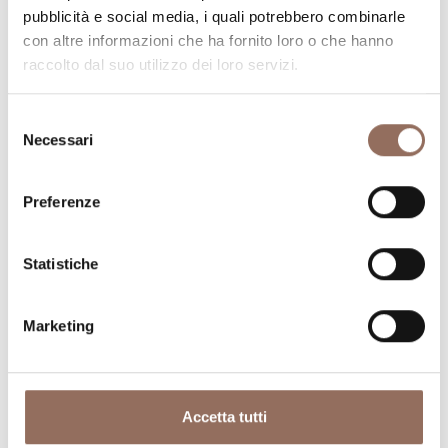
visitare in ogni angolo di Langhe Monferrato Roero, con
pubblicità e social media, i quali potrebbero combinarle
un occhio al meteo in tempo reale
con altre informazioni che ha fornito loro o che hanno
raccolto dal suo utilizzo dei loro servizi.
Selezione
Necessari
del
consenso
Preferenze
Dove dormire
Dove mangiare
Statistiche
Marketing
Accetta tutti
Registro
Servizi
Operatori