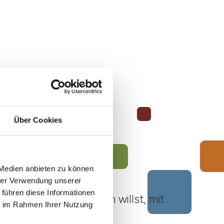
Über Cookies
 Medien anbieten zu können
hrer Verwendung unserer
 führen diese Informationen
ato Roero unternehmen willst, mit
ie im Rahmen Ihrer Nutzung