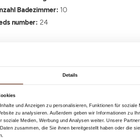
nzahl Badezimmer:
10
eds number:
24
Details
Cookies
Dein Urlaub
nhalte und Anzeigen zu personalisieren, Funktionen für soziale
Website zu analysieren. Außerdem geben wir Informationen zu I
r soziale Medien, Werbung und Analysen weiter. Unsere Partner
st, was du in jedem Winkel des Langhe Monferr
 Daten zusammen, die Sie ihnen bereitgestellt haben oder die s
einem Blick aufs Wetter in Echtzeit.
n.