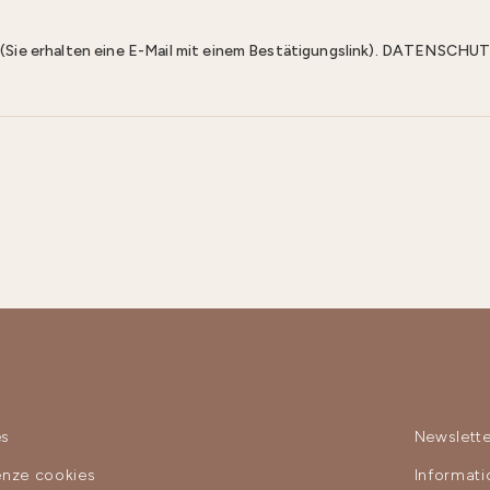
n (Sie erhalten eine E-Mail mit einem Bestätigungslink). DATENS
es
Newslette
enze cookies
Informat