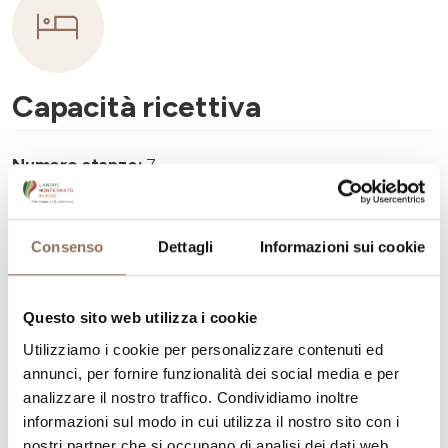
Capacità ricettiva
Numero stanze:
7
Numero di bagni:
7
Numero letti:
14
Consenso
Dettagli
Informazioni sui cookie
Questo sito web utilizza i cookie
Utilizziamo i cookie per personalizzare contenuti ed
annunci, per fornire funzionalità dei social media e per
La tua vacanza
analizzare il nostro traffico. Condividiamo inoltre
informazioni sul modo in cui utilizza il nostro sito con i
Pianifica dove dormire, dove mangiare, cosa fare e
nostri partner che si occupano di analisi dei dati web,