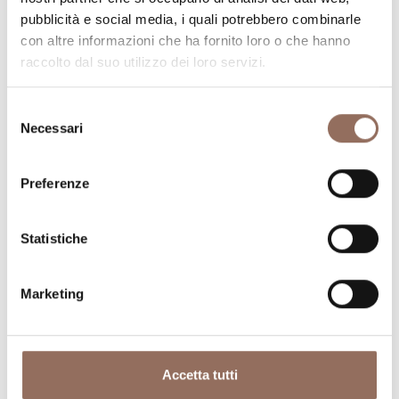
visitare in ogni angolo di Langhe Monferrato Roero, con
pubblicità e social media, i quali potrebbero combinarle
un occhio al meteo in tempo reale
con altre informazioni che ha fornito loro o che hanno
raccolto dal suo utilizzo dei loro servizi.
Selezione
Necessari
del
consenso
Preferenze
Dove dormire
Dove mangiare
Statistiche
Marketing
Accetta tutti
Registro
Servizi