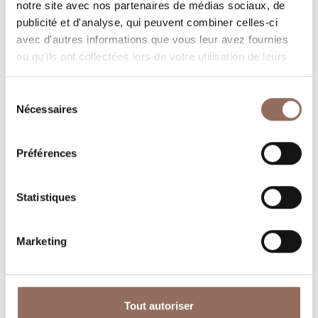
notre site avec nos partenaires de médias sociaux, de
dans chaque coin de Langhe Monferrato Roero, tout en
publicité et d'analyse, qui peuvent combiner celles-ci
gardant un œil sur la météo en temps réel
avec d'autres informations que vous leur avez fournies
ou qu'ils ont collectées lors de votre utilisation de leurs
services.
Sélection
Nécessaires
du
consentement
Préférences
Où dormir
Où manger
Statistiques
Marketing
Operateurs du
Services
Tout autoriser