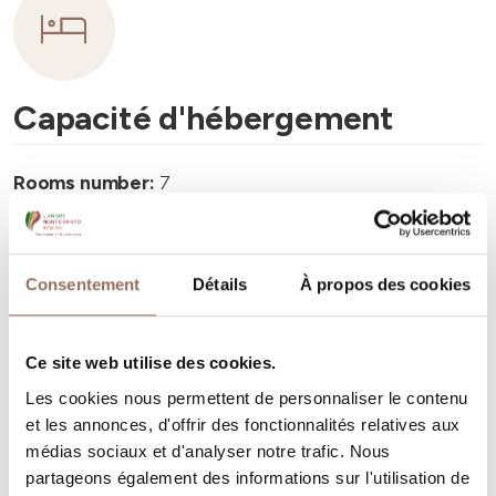
Capacité d'hébergement
Rooms number:
7
Nombre de salles de bains:
7
Beds number:
14
Consentement
Détails
À propos des cookies
Ce site web utilise des cookies.
Les cookies nous permettent de personnaliser le contenu
Vos vacances
et les annonces, d'offrir des fonctionnalités relatives aux
médias sociaux et d'analyser notre trafic. Nous
partageons également des informations sur l'utilisation de
Programmez où dormir, où manger, quoi faire et visiter