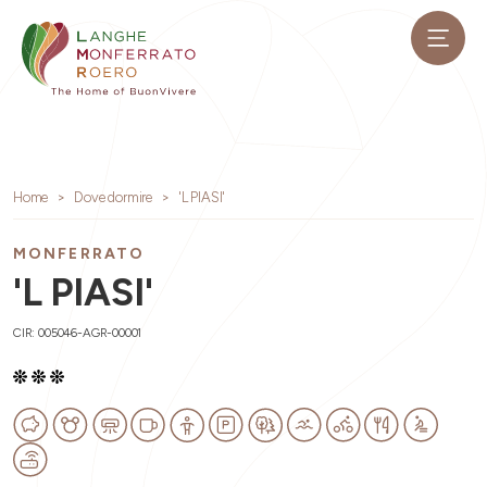
Home
Dove dormire
'L PIASI'
MONFERRATO
'L PIASI'
CIR: 005046-AGR-00001