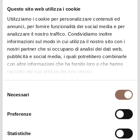
Questo sito web utilizza i cookie
Numero stanze:
5
Utilizziamo i cookie per personalizzare contenuti ed
Numero di bagni:
5
annunci, per fornire funzionalità dei social media e per
Numero letti:
10
analizzare il nostro traffico. Condividiamo inoltre
informazioni sul modo in cui utilizza il nostro sito con i
nostri partner che si occupano di analisi dei dati web,
pubblicità e social media, i quali potrebbero combinarle
con altre informazioni che ha fornito loro o che hanno
raccolto dal suo utilizzo dei loro servizi.
La tua vacanza
Selezione
Necessari
Pianifica dove dormire, dove mangiare, cosa fare e
del
consenso
visitare in ogni angolo di Langhe Monferrato Roero, con
un occhio al meteo in tempo reale
Preferenze
Statistiche