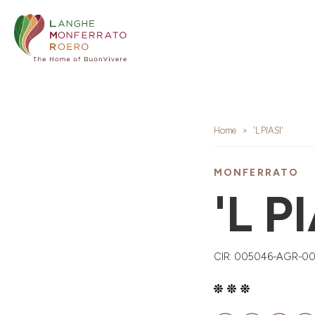
Home
'L PIASI'
MONFERRATO
'L P
CIR: 005046-AGR-0