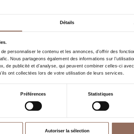
apacité d'hébergement
Détails
ooms number:
5
ombre de salles de bains:
5
ies.
eds number:
10
e personnaliser le contenu et les annonces, d'offrir des fonctio
rafic. Nous partageons également des informations sur l'utilisati
, de publicité et d'analyse, qui peuvent combiner celles-ci avec
ils ont collectées lors de votre utilisation de leurs services.
Préférences
Statistiques
Autoriser la sélection