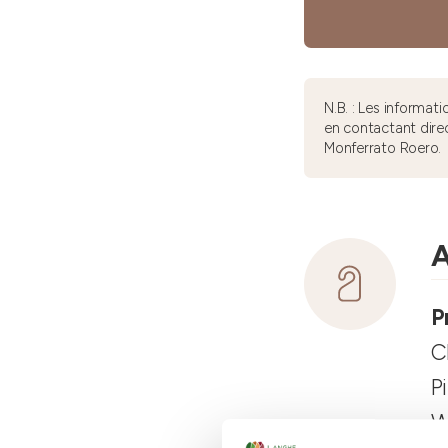
N.B. : Les informa
en contactant dire
Monferrato Roero.
A
P
C
P
W