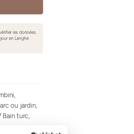
érifier les données
éjour en Langhe
mbini,
arc ou jardin,
 Bain turc,