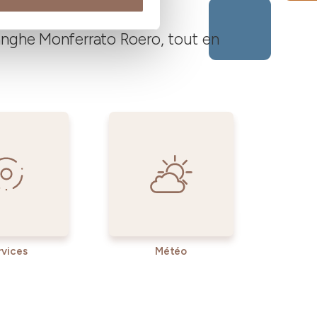
Langhe Monferrato Roero, tout en
rvices
Météo