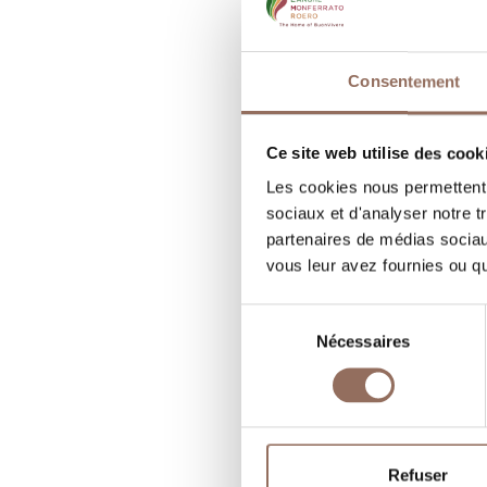
C
Consentement
R
N
Ce site web utilise des cook
B
Les cookies nous permettent d
sociaux et d'analyser notre t
partenaires de médias sociaux
vous leur avez fournies ou qu'
Sélection
Nécessaires
du
consentement
Refuser