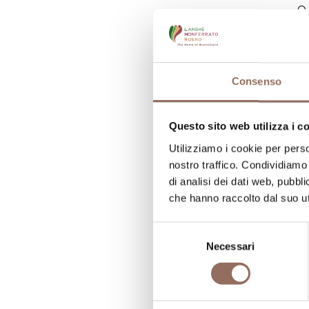
o
C
Consenso
N
N
Questo sito web utilizza i c
N
Utilizziamo i cookie per perso
nostro traffico. Condividiamo 
di analisi dei dati web, pubbl
che hanno raccolto dal suo uti
Selezione
Necessari
del
consenso