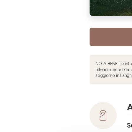
NOTA BENE: Le infor
ulteriormente i dati
soggiorno in Langh
A
S