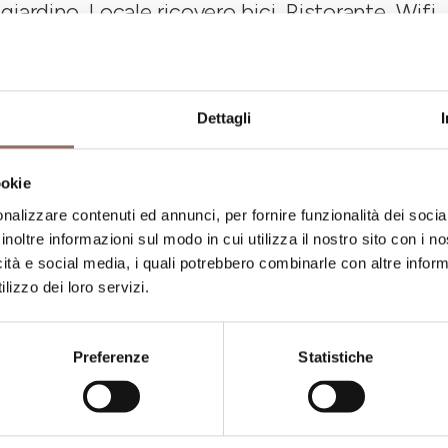
 giardino, Locale ricovero bici, Ristorante, Wifi
apacità ricettiva
Dettagli
umero stanze:
4
umero di bagni:
4
ookie
umero letti:
12
nalizzare contenuti ed annunci, per fornire funzionalità dei socia
inoltre informazioni sul modo in cui utilizza il nostro sito con i 
icità e social media, i quali potrebbero combinarle con altre inform
lizzo dei loro servizi.
Preferenze
Statistiche