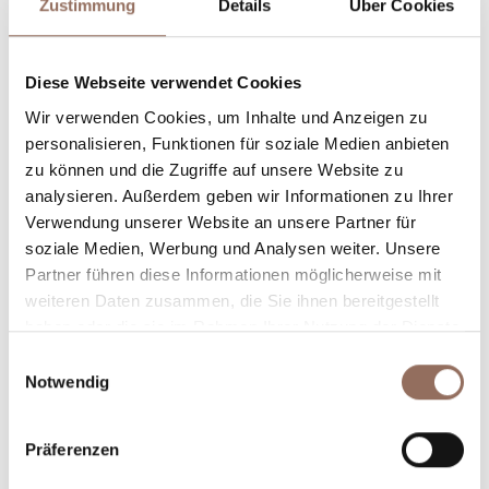
Zustimmung
Details
Über Cookies
Unterkunftskapazität
Diese Webseite verwendet Cookies
Wir verwenden Cookies, um Inhalte und Anzeigen zu
Rooms number:
4
personalisieren, Funktionen für soziale Medien anbieten
zu können und die Zugriffe auf unsere Website zu
Anzahl Badezimmer:
4
analysieren. Außerdem geben wir Informationen zu Ihrer
Beds number:
12
Verwendung unserer Website an unsere Partner für
soziale Medien, Werbung und Analysen weiter. Unsere
Partner führen diese Informationen möglicherweise mit
weiteren Daten zusammen, die Sie ihnen bereitgestellt
haben oder die sie im Rahmen Ihrer Nutzung der Dienste
gesammelt haben.
Einwilligungsauswahl
Dein Urlaub
Notwendig
Plane, wo du übernachtest und isst, was du in jedem
Präferenzen
Winkel des Langhe Monferrato Roero unternehmen