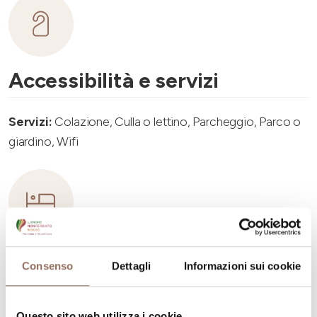
Accessibilità e servizi
Servizi:
Colazione, Culla o lettino, Parcheggio, Parco o
giardino, Wifi
Capacità ricettiva
Consenso
Dettagli
Informazioni sui cookie
Numero stanze:
2
Questo sito web utilizza i cookie