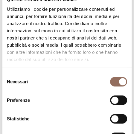
Numero di bagni:
2
Utilizziamo i cookie per personalizzare contenuti ed
Numero letti:
4
annunci, per fornire funzionalità dei social media e per
analizzare il nostro traffico. Condividiamo inoltre
informazioni sul modo in cui utilizza il nostro sito con i
nostri partner che si occupano di analisi dei dati web,
pubblicità e social media, i quali potrebbero combinarle
con altre informazioni che ha fornito loro o che hanno
La tua vacanza
raccolto dal suo utilizzo dei loro servizi.
Pianifica dove dormire, dove mangiare, cosa fare e
Selezione
Necessari
visitare in ogni angolo di Langhe Monferrato Roero, con
del
consenso
un occhio al meteo in tempo reale
Preferenze
Statistiche