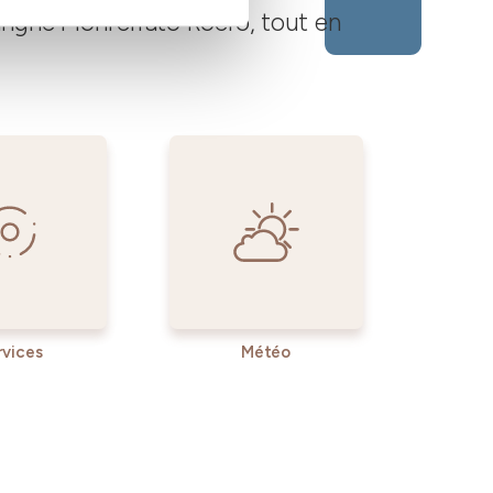
Langhe Monferrato Roero, tout en
rvices
Météo