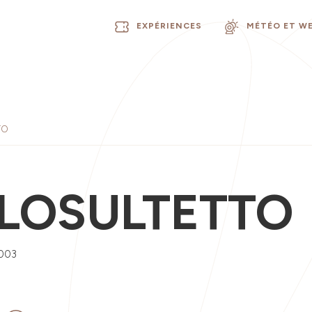
EXPÉRIENCES
MÉTÉO ET W
TO
LOSULTETTO
003