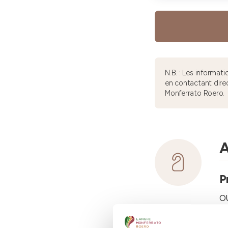
N.B. : Les informa
en contactant dire
Monferrato Roero.
A
P
o
C