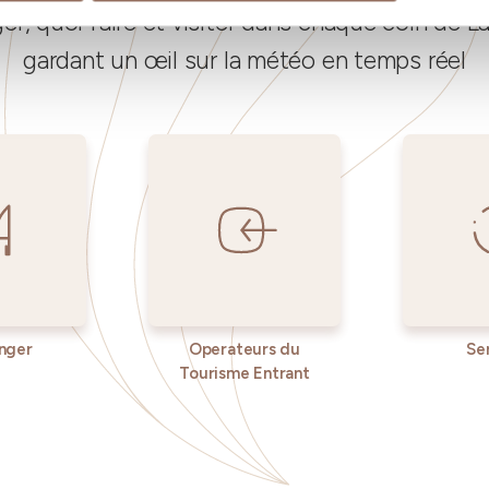
, quoi faire et visiter dans chaque coin de 
gardant un œil sur la météo en temps réel
nger
Operateurs du
Se
Tourisme Entrant