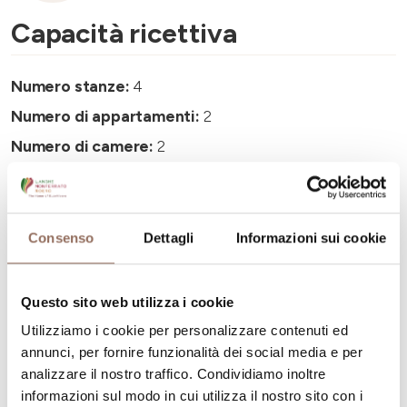
Capacità ricettiva
Numero stanze:
4
Numero di appartamenti:
2
Numero di camere:
2
Numero di bagni negli appartamenti:
2
Numero di bagni:
4
Numero letti:
9
Consenso
Dettagli
Informazioni sui cookie
Questo sito web utilizza i cookie
Utilizziamo i cookie per personalizzare contenuti ed
annunci, per fornire funzionalità dei social media e per
La tua vacanza
analizzare il nostro traffico. Condividiamo inoltre
informazioni sul modo in cui utilizza il nostro sito con i