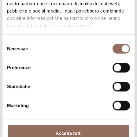
nostri partner che si occupano di analisi dei dati web,
Pianifica dove dormire, dove mangiare, cosa fare e
pubblicità e social media, i quali potrebbero combinarle
visitare in ogni angolo di Langhe Monferrato Roero, con
con altre informazioni che ha fornito loro o che hanno
un occhio al meteo in tempo reale
raccolto dal suo utilizzo dei loro servizi.
Selezione
Necessari
del
consenso
Preferenze
Dove dormire
Dove mangiare
Statistiche
Marketing
Accetta tutti