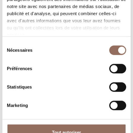
Programmez où dormir, où manger, quoi faire et visiter
notre site avec nos partenaires de médias sociaux, de
dans chaque coin de Langhe Monferrato Roero, tout en
publicité et d'analyse, qui peuvent combiner celles-ci
avec d'autres informations que vous leur avez fournies
gardant un œil sur la météo en temps réel
ou qu'ils ont collectées lors de votre utilisation de leurs
services.
Sélection
Nécessaires
du
consentement
Préférences
Où dormir
Où manger
Statistiques
Marketing
Tout autoriser