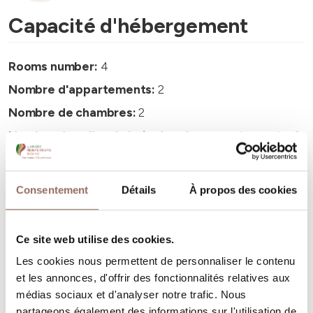
Capacité d'hébergement
Rooms number:
4
Nombre d'appartements:
2
Nombre de chambres:
2
Nombre de salles de bain dans les appartements:
2
Nombre de salles de bains:
4
Beds number:
9
Consentement
Détails
À propos des cookies
Ce site web utilise des cookies.
Les cookies nous permettent de personnaliser le contenu
et les annonces, d'offrir des fonctionnalités relatives aux
Vos vacances
médias sociaux et d'analyser notre trafic. Nous
partageons également des informations sur l'utilisation de