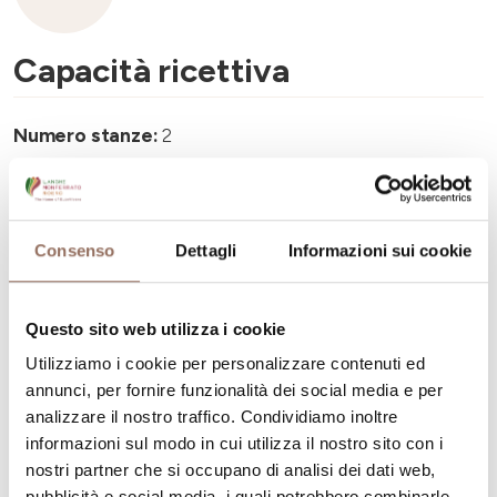
Capacità ricettiva
Numero stanze:
2
Numero di bagni:
1
Numero letti:
4
Consenso
Dettagli
Informazioni sui cookie
Questo sito web utilizza i cookie
Utilizziamo i cookie per personalizzare contenuti ed
La tua vacanza
annunci, per fornire funzionalità dei social media e per
analizzare il nostro traffico. Condividiamo inoltre
Pianifica dove dormire, dove mangiare, cosa fare e
informazioni sul modo in cui utilizza il nostro sito con i
visitare in ogni angolo di Langhe Monferrato Roero, con
nostri partner che si occupano di analisi dei dati web,
pubblicità e social media, i quali potrebbero combinarle