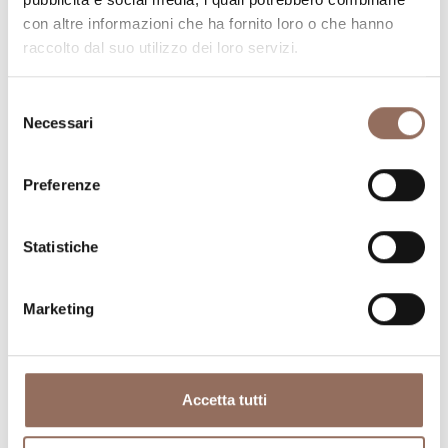
un occhio al meteo in tempo reale
con altre informazioni che ha fornito loro o che hanno
raccolto dal suo utilizzo dei loro servizi.
Selezione
Necessari
del
consenso
Preferenze
Dove dormire
Dove mangiare
Statistiche
Marketing
Registro
Servizi
Accetta tutti
Operatori
Incoming