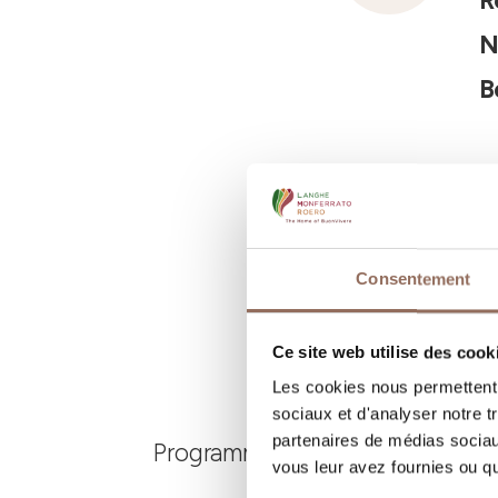
R
N
B
Consentement
Ce site web utilise des cook
Les cookies nous permettent d
sociaux et d'analyser notre t
partenaires de médias sociaux
Programmez où dormir, où manger
vous leur avez fournies ou qu'