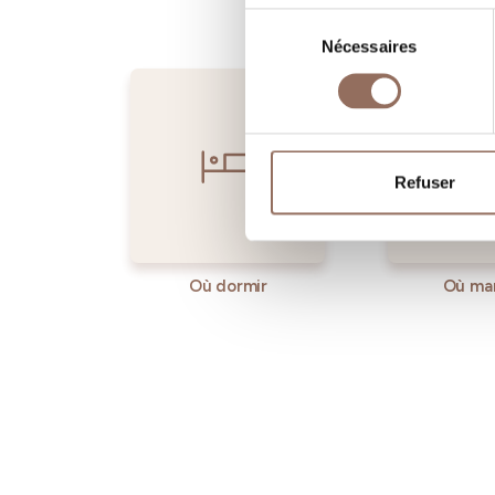
Sélection
Nécessaires
du
consentement
Refuser
Où dormir
Où ma