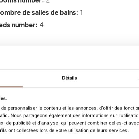
ooms number:
2
ombre de salles de bains:
1
eds number:
4
Détails
ies.
Vos vacances
e personnaliser le contenu et les annonces, d'offrir des fonctio
rafic. Nous partageons également des informations sur l'utilisati
, de publicité et d'analyse, qui peuvent combiner celles-ci avec
, quoi faire et visiter dans chaque coin de 
ils ont collectées lors de votre utilisation de leurs services.
gardant un œil sur la météo en temps réel