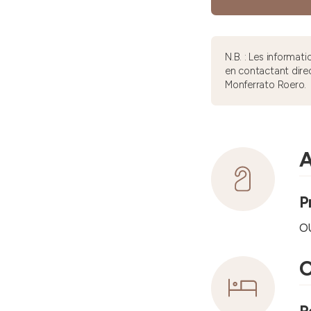
N.B. : Les informa
en contactant dire
Monferrato Roero.
A
P
o
C