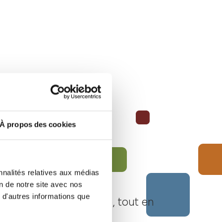
À propos des cookies
nnalités relatives aux médias
on de notre site avec nos
 d'autres informations que
Langhe Monferrato Roero, tout en