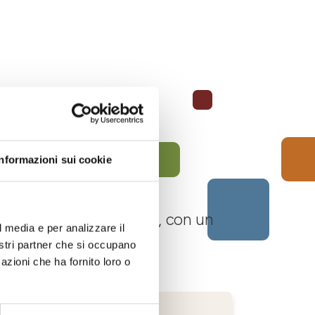
Informazioni sui cookie
 Langhe Monferrato Roero, con un
l media e per analizzare il
nostri partner che si occupano
azioni che ha fornito loro o