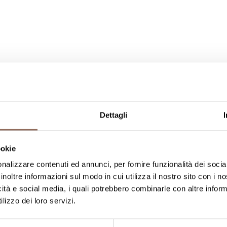
Dettagli
La tua vacanza
ookie
ngiare, cosa fare e visitare in ogni angolo di
nalizzare contenuti ed annunci, per fornire funzionalità dei socia
occhio al meteo in tempo reale
inoltre informazioni sul modo in cui utilizza il nostro sito con i 
icità e social media, i quali potrebbero combinarle con altre inform
lizzo dei loro servizi.