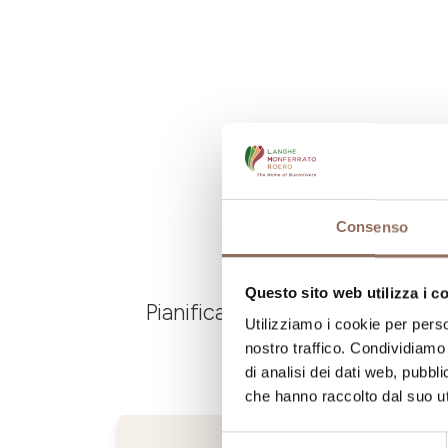
Consenso
Questo sito web utilizza i c
Pianifica dove dormire, dove ma
Utilizziamo i cookie per perso
nostro traffico. Condividiamo 
di analisi dei dati web, pubbl
che hanno raccolto dal suo uti
Selezione