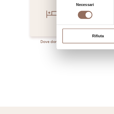
Necessari
del
consenso
Rifiuta
Dove dormire
Dove ma