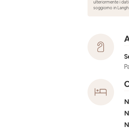
ulteriormente i dati
soggiorno in Langh
A
S
P
C
N
N
N