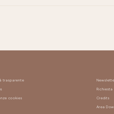
à trasparente
Newslette
es
Richiesta
enze cookies
Credits
y
Area Dow