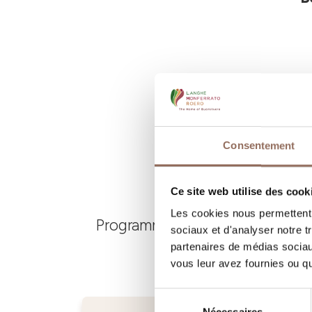
Consentement
Ce site web utilise des cook
Les cookies nous permettent d
Programmez où dormir, où manger
sociaux et d'analyser notre t
partenaires de médias sociaux
vous leur avez fournies ou qu'
Sélection