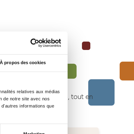
À propos des cookies
nnalités relatives aux médias
Langhe Monferrato Roero, tout en
on de notre site avec nos
 d'autres informations que