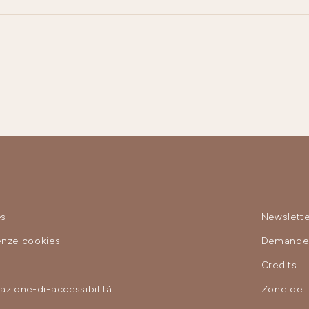
es
Newslette
enze cookies
Demande 
y
Credits
razione-di-accessibilità
Zone de 