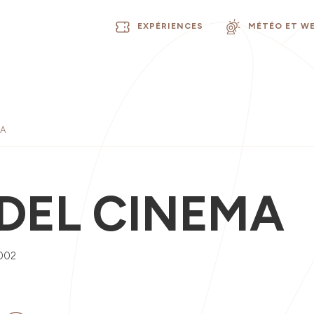
EXPÉRIENCES
MÉTÉO ET W
MA
 DEL CINEMA
002