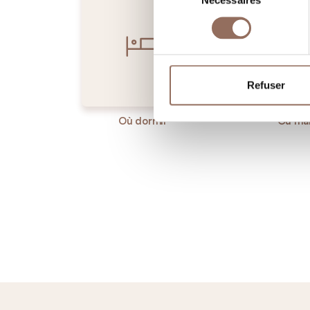
Nécessaires
du
consentement
Refuser
Où dormir
Où ma