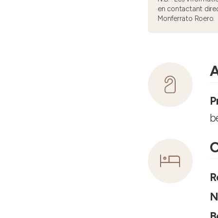
en contactant dire
Monferrato Roero.
A
P
b
C
R
N
B