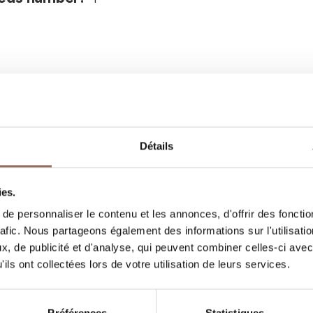
Détails
Vos vacances
ies.
e personnaliser le contenu et les annonces, d'offrir des fonctio
, quoi faire et visiter dans chaque coin de 
rafic. Nous partageons également des informations sur l'utilisati
gardant un œil sur la météo en temps réel
, de publicité et d'analyse, qui peuvent combiner celles-ci avec
ils ont collectées lors de votre utilisation de leurs services.