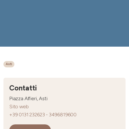
Asti
Contatti
Piazza Alfieri, Asti
Sito web
+39 0131 232623 - 3496819600