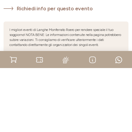
Richiedi info per questo evento
I migliori eventi di Langhe Monferrato Roero per rendere speciale il tuo
soggiorno! NOTA BENE: Le informazioni contenute nella pagina potrebbero
subire variazioni. Ti consigliamo di verificare ulteriormente i dati
contattando direttamente gli organizzatori dei singoli eventi.
Prossimi appuntamenti
BIOAGROARTE 2026 - Asti
10 ottobre 2026
Monferrato
BIOAGROARTE 2026 - Asti
14 novembre 2026