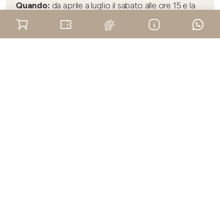
Quando:
da aprile a luglio il sabato alle ore 15 e la
domenica alle ore 11, agosto sabato alle ore 17
Partenza:
Ufficio Turistico - Piazza Risorgimento,
2 Alba.
Lingue:
le visite saranno in italiano e in inglese con
guida bilingue.
Numero di partecipanti:
massimo 25 persone.
Accessibilità:
l’itinerario è interamente
accessibile.
Biglietto:
10 € - Intero - Non rimborsabile.
Gratuito:
fino ai 14 anni, persone disabili e
accompagnatore.